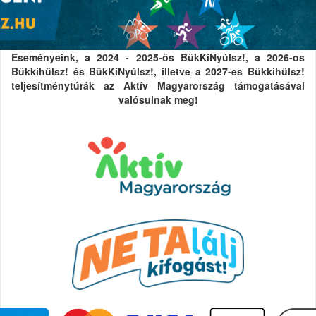
Eseményeink, a 2024 - 2025-ös BükKiNyúlsz!, a 2026-os
Bükkihűlsz! és BükKiNyúlsz!, illetve a 2027-es Bükkihűlsz!
teljesítménytúrák az Aktív Magyarország támogatásával
valósulnak meg!