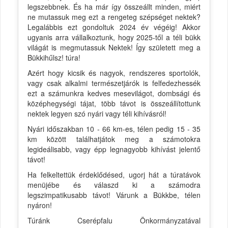
legszebbnek. És ha már így összeállt minden, miért
ne mutassuk meg ezt a rengeteg szépséget nektek?
Legalábbis ezt gondoltuk 2024 év végéig! Akkor
ugyanis arra vállalkoztunk, hogy 2025-től a téli bükk
világát is megmutassuk Nektek! Így született meg a
Bükkihűlsz! túra!
Azért hogy kicsik és nagyok, rendszeres sportolók,
vagy csak alkalmi természetjárók is felfedezhessék
ezt a számunkra kedves mesevilágot, dombsági és
középhegységi tájat, több távot is összeállítottunk
nektek legyen szó nyári vagy téli kihívásról!
Nyári időszakban 10 - 66 km-es, télen pedig 15 - 35
km között találhatjátok meg a számotokra
legideálisabb, vagy épp legnagyobb kihívást jelentő
távot!
Ha felkeltettük érdeklődésed, ugorj hát a túratávok
menüjébe és válaszd ki a számodra
legszimpatikusabb távot! Várunk a Bükkbe, télen
nyáron!
Túránk Cserépfalu Önkormányzatával