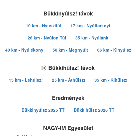
Bükkinyúlsz! távok
10 km - Nyuszifül
17 km - Nyúlfarknyi
26 km - Nyúlon Túl
35 km - Nyúlánk
40 km - Nyúlékony
50 km - Megnyúlt
66 km - Kinyúlsz
Bükkihűlsz! távok
15 km - Lehűlsz!
25 km - Áthűlsz!
35 km - Kihűlsz!
Eredmények
Bükkinyúlsz 2025 TT
Bükkihűlsz 2026 TT
NAGY-IM Egyesület