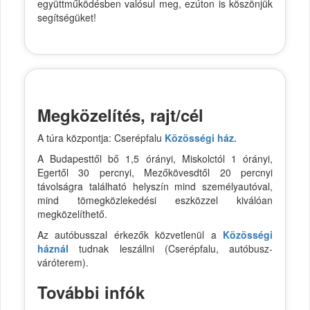
együttműködésben valósul meg, ezúton is köszönjük
segítségüket!
Megközelítés, rajt/cél
A túra központja: Cserépfalu
Közösségi ház.
A Budapesttől bő 1,5 órányi, Miskolctól 1 órányi,
Egertől 30 percnyi, Mezőkövesdtől 20 percnyi
távolságra található helyszín mind személyautóval,
mind tömegközlekedési eszközzel kiválóan
megközelíthető.
Az autóbusszal érkezők közvetlenül a
Közösségi
háznál
tudnak leszállni (Cserépfalu, autóbusz-
váróterem).
További infók