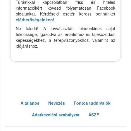
Túráinkkal kapcsolatban friss és hiteles
információkért kövesd folyamatosan Facebook
oldalunkat. Kérdéseid esetén keress bennünket
elérhetőségeinken
!
Ne feledd! A távválasztás mindenkinek saját
felelőssége, igazodva az erőnléthez és tájékozódási
képességekhez, a terepviszonyokhoz, valamint az
időjáráshoz.
Általános
Nevezés
Fontos tudnivalók
Adatkezelési szabályzat
ÁSZF