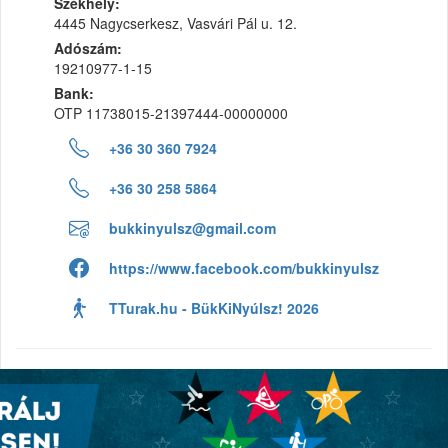
Székhely:
4445 Nagycserkesz, Vasvári Pál u. 12.
Adószám:
19210977-1-15
Bank:
OTP 11738015-21397444-00000000
+36 30 360 7924
+36 30 258 5864
bukkinyulsz@gmail.com
https://www.facebook.com/bukkinyulsz
TTurak.hu - BükKiNyúlsz! 2026