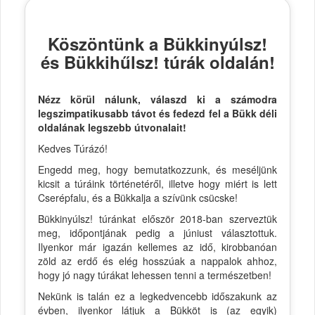
Köszöntünk a Bükkinyúlsz!
és Bükkihűlsz! túrák oldalán!
Nézz körül nálunk, válaszd ki a számodra
legszimpatikusabb távot és fedezd fel a Bükk déli
oldalának legszebb útvonalait!
Kedves Túrázó!
Engedd meg, hogy bemutatkozzunk, és meséljünk
kicsit a túráink történetéről, illetve hogy miért is lett
Cserépfalu, és a Bükkalja a szívünk csücske!
Bükkinyúlsz! túránkat először 2018-ban szerveztük
meg, időpontjának pedig a júniust választottuk.
Ilyenkor már igazán kellemes az idő, kirobbanóan
zöld az erdő és elég hosszúak a nappalok ahhoz,
hogy jó nagy túrákat lehessen tenni a természetben!
Nekünk is talán ez a legkedvencebb időszakunk az
évben, ilyenkor látjuk a Bükköt is (az egyik)